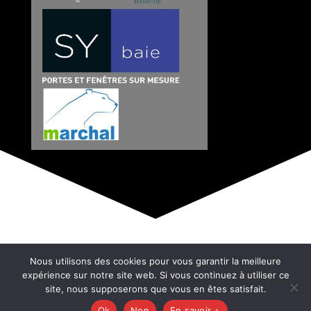
© Copyright 2026 –
808
Nous utilisons des cookies pour vous garantir la meilleure
Mentions Légales – RGPD – Protection de la
expérience sur notre site web. Si vous continuez à utiliser ce
vie privée – Gestion des cookies – Médiateur
site, nous supposerons que vous en êtes satisfait.
de la consommation – Bloctel
Ok
Non
En savoir +