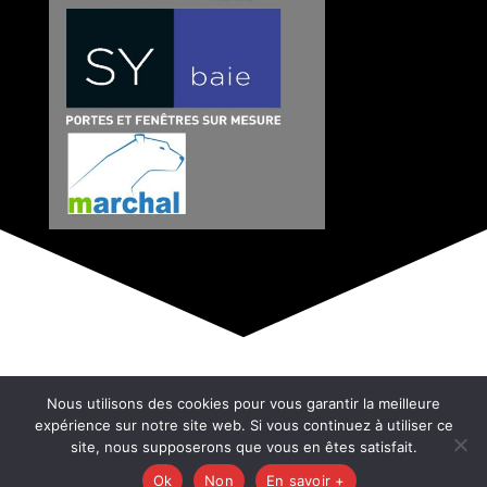
© Copyright 2026 –
808
Nous utilisons des cookies pour vous garantir la meilleure
Mentions Légales – RGPD – Protection de la
expérience sur notre site web. Si vous continuez à utiliser ce
vie privée – Gestion des cookies – Médiateur
site, nous supposerons que vous en êtes satisfait.
de la consommation – Bloctel
Ok
Non
En savoir +