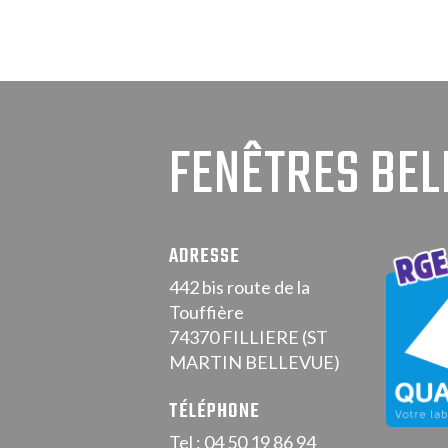
FENÊTRES BEL
ADRESSE
442 bis route de la
Touffière
74370 FILLIERE (ST
MARTIN BELLEVUE)
TÉLÉPHONE
Tel : 04 50 19 86 94