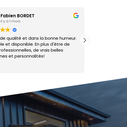
Camille D
il y a 1 année
nne humeur.
Double vitrage et isolation des coffres
'être de
volets roulants sur 5 appartements.
lles
Excellent contact, travail impeccable, à
recommander vivement !
CB
Lire la suite