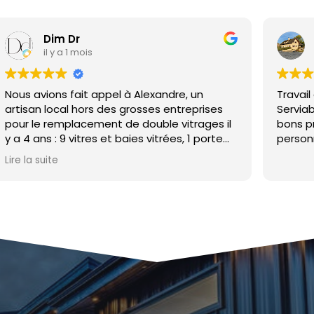
Fabien BORDET
il y a 1 mois
 Alexandre, un
Travail de qualité et dans la bo
osses entreprises
Serviable et disponible. En plus d
double vitrages il
bons professionnelles, de vrais be
es vitrées, 1 porte
personnes et personnalités!
a la même
été rapide et les
 un rendu et un
dions pas !
 prix vraiment
nt que pour de plus
sque nous avons
éranda en pièce de
us n'avons donc pas
 à les rappeler
surées : 1,60 par 2