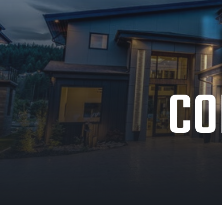
m, avec un véritable ren
à chaque fois que nous
désormais ! Je recomman
Nous avons bien sûr ent
bardage que nous voulio
même
CO