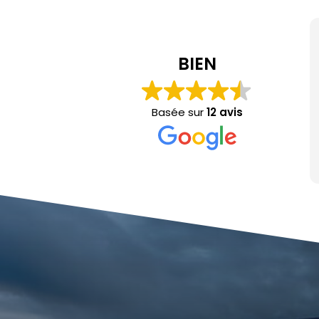
Dim Dr
il y a 1 mois
BIEN
Nous avions fait appel à
artisan local hors des gr
Basée sur
12 avis
pour le remplacement de 
y a 4 ans : 9 vitres et bai
d'entrée don't aucune 
Lire la suite
dimension. Le contact a 
travaux tout autant pour
confort que nous n'atten
Simplement parfait, et le
beaucoup plus intéressa
grosses structures ! Lor
remplacé notre vieille v
vie l'année dernière, no
hésité une seule seconde
pour 3 baies vitrées déme