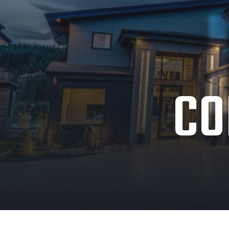
à chaque fois que nous
désormais ! Je recomman
Nous avons bien sûr ent
bardage que nous voulio
même
CO