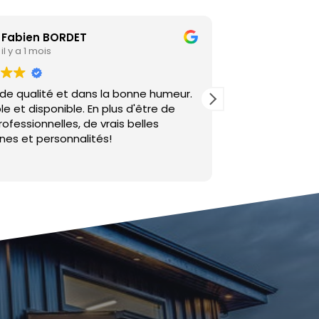
Camille D
il y a 1 année
nne humeur.
Double vitrage et isolation des coffres
'être de
volets roulants sur 5 appartements.
lles
Excellent contact, travail impeccable, à
recommander vivement !
CB
Lire la suite