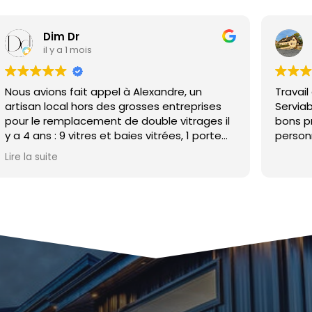
Fabien BORDET
il y a 1 mois
 Alexandre, un
Travail de qualité et dans la bo
osses entreprises
Serviable et disponible. En plus d
double vitrages il
bons professionnelles, de vrais be
es vitrées, 1 porte
personnes et personnalités!
a la même
été rapide et les
 un rendu et un
dions pas !
 prix vraiment
nt que pour de plus
sque nous avons
éranda en pièce de
us n'avons donc pas
 à les rappeler
surées : 1,60 par 2
du de carte postale