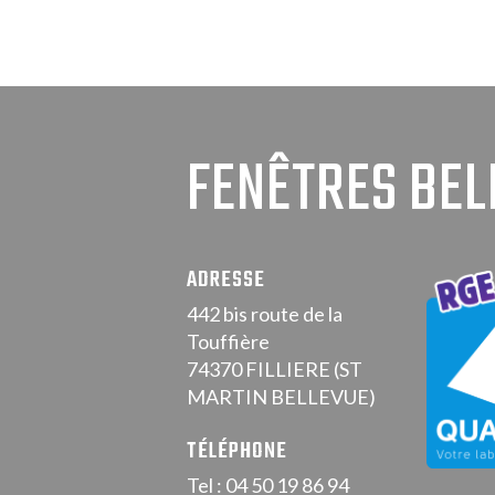
FENÊTRES BEL
ADRESSE
442 bis route de la
Touffière
74370 FILLIERE (ST
MARTIN BELLEVUE)
TÉLÉPHONE
Tel : 04 50 19 86 94