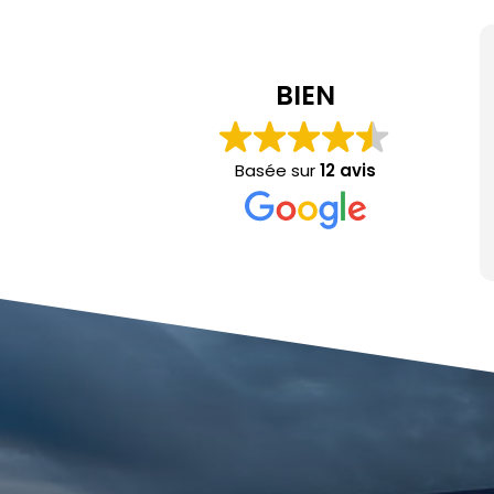
Dim Dr
il y a 1 mois
BIEN
Nous avions fait appel à
artisan local hors des gr
Basée sur
12 avis
pour le remplacement de 
y a 4 ans : 9 vitres et bai
d'entrée don't aucune 
Lire la suite
dimension. Le contact a 
travaux tout autant pour
confort que nous n'atten
Simplement parfait, et le
beaucoup plus intéressa
grosses structures ! Lor
remplacé notre vieille v
vie l'année dernière, no
hésité une seule seconde
pour 3 baies vitrées déme
m, avec un véritable ren